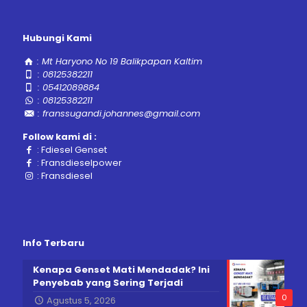
Hubungi Kami
:
Mt Haryono No 19 Balikpapan Kaltim
:
08125382211
:
05412089884
:
08125382211
:
franssugandi.johannes@gmail.com
Follow kami di :
:
Fdiesel Genset
:
Fransdieselpower
:
Fransdiesel
Info Terbaru
Kenapa Genset Mati Mendadak? Ini
Penyebab yang Sering Terjadi
0
Agustus 5, 2026