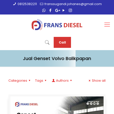
08125382211
franssugandi.johanes@gmail.com
Call
Jual Genset Volvo Balikpapan
Categories
Tags
Authors
Show all