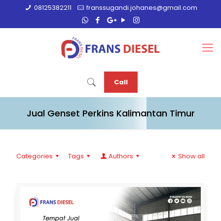
08125382211
franssugandi.johanes@gmail.com
Call
Jual Genset Perkins Kalimantan Timur
Categories
Tags
Authors
Show all