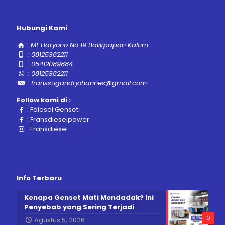
Hubungi Kami
:
Mt Haryono No 19 Balikpapan Kaltim
:
08125382211
:
05412089884
:
08125382211
:
franssugandi.johannes@gmail.com
Follow kami di :
:
Fdiesel Genset
:
Fransdieselpower
:
Fransdiesel
Info Terbaru
Kenapa Genset Mati Mendadak? Ini
Penyebab yang Sering Terjadi
0
Agustus 5, 2026