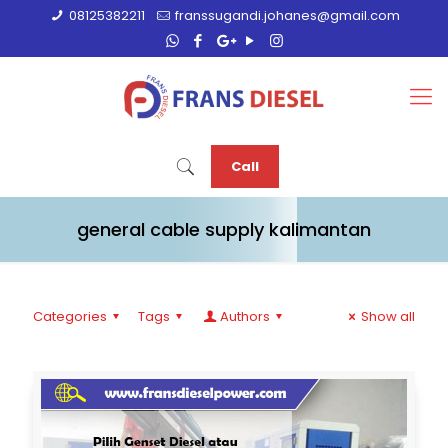
08125382211
franssugandi.johanes@gmail.com
Call
general cable supply kalimantan
Categories
Tags
Authors
Show all