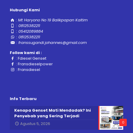
Hubungi Kami
:
Mt Haryono No 19 Balikpapan Kaltim
:
08125382211
:
05412089884
:
08125382211
:
franssugandi.johannes@gmail.com
Follow kami di :
:
Fdiesel Genset
:
Fransdieselpower
:
Fransdiesel
Info Terbaru
Kenapa Genset Mati Mendadak? Ini
Penyebab yang Sering Terjadi
0
Agustus 5, 2026