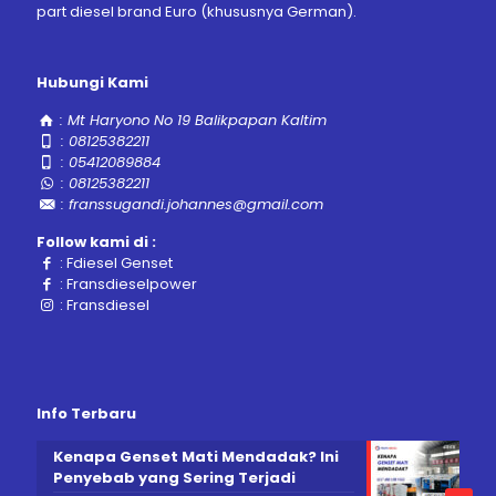
part diesel brand Euro (khususnya German).
Hubungi Kami
:
Mt Haryono No 19 Balikpapan Kaltim
:
08125382211
:
05412089884
:
08125382211
:
franssugandi.johannes@gmail.com
Follow kami di :
:
Fdiesel Genset
:
Fransdieselpower
:
Fransdiesel
Info Terbaru
Kenapa Genset Mati Mendadak? Ini
Penyebab yang Sering Terjadi