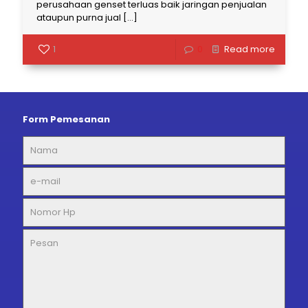
perusahaan genset terluas baik jaringan penjualan
ataupun purna jual
[…]
1
0
Read more
Form Pemesanan