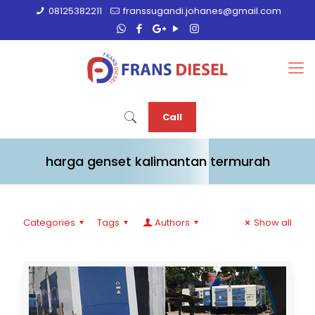
08125382211
franssugandi.johanes@gmail.com
Call
harga genset kalimantan termurah
Categories
Tags
Authors
Show all