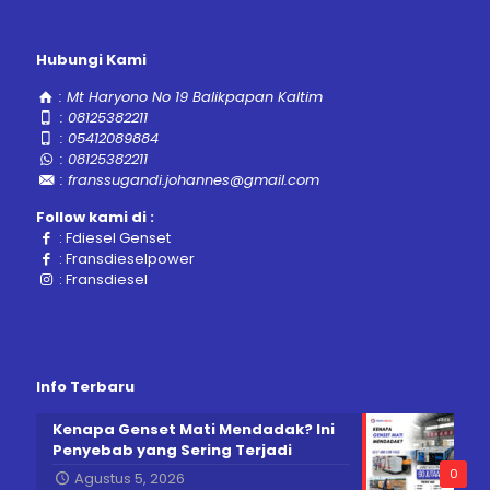
Hubungi Kami
:
Mt Haryono No 19 Balikpapan Kaltim
:
08125382211
:
05412089884
:
08125382211
:
franssugandi.johannes@gmail.com
Follow kami di :
:
Fdiesel Genset
:
Fransdieselpower
:
Fransdiesel
Info Terbaru
Kenapa Genset Mati Mendadak? Ini
Penyebab yang Sering Terjadi
0
Agustus 5, 2026