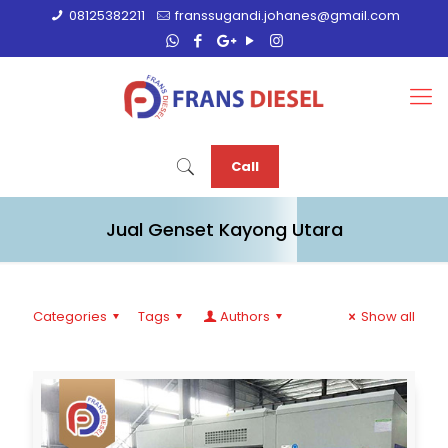
08125382211
franssugandi.johanes@gmail.com
Call
Jual Genset Kayong Utara
Categories
Tags
Authors
Show all