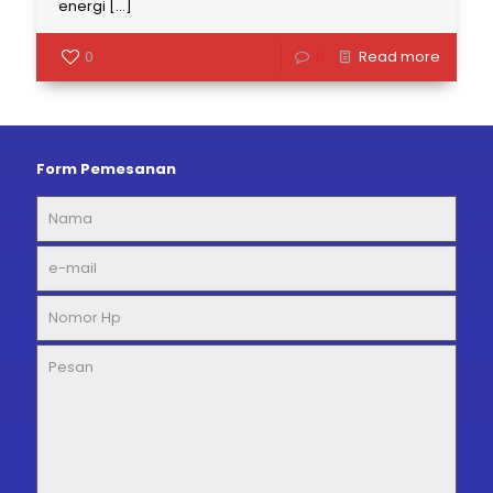
energi
[…]
0
0
Read more
Form Pemesanan