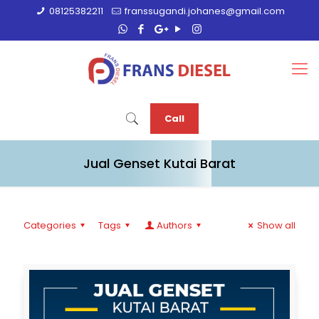
08125382211
franssugandi.johanes@gmail.com
Call
Jual Genset Kutai Barat
Categories
Tags
Authors
Show all