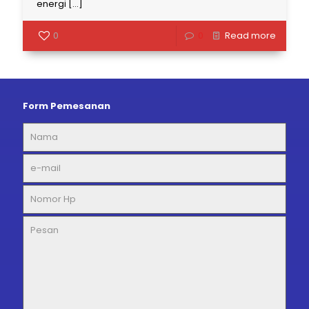
energi
[…]
0
0
Read more
Form Pemesanan