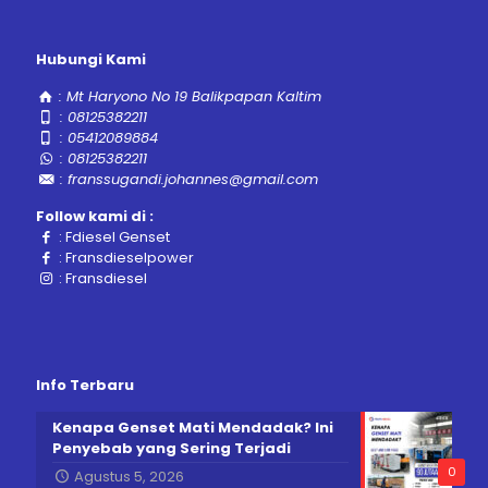
Hubungi Kami
:
Mt Haryono No 19 Balikpapan Kaltim
:
08125382211
:
05412089884
:
08125382211
:
franssugandi.johannes@gmail.com
Follow kami di :
:
Fdiesel Genset
:
Fransdieselpower
:
Fransdiesel
Info Terbaru
Kenapa Genset Mati Mendadak? Ini
Penyebab yang Sering Terjadi
0
Agustus 5, 2026